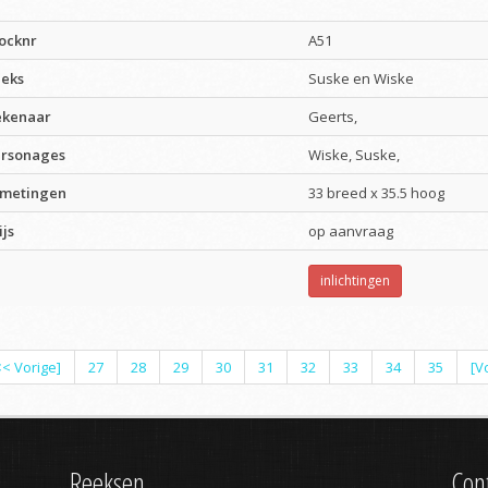
ocknr
A51
eks
Suske en Wiske
kenaar
Geerts,
rsonages
Wiske, Suske,
metingen
33 breed x 35.5 hoog
ijs
op aanvraag
inlichtingen
<< Vorige]
27
28
29
30
31
32
33
34
35
[V
Reeksen
Con