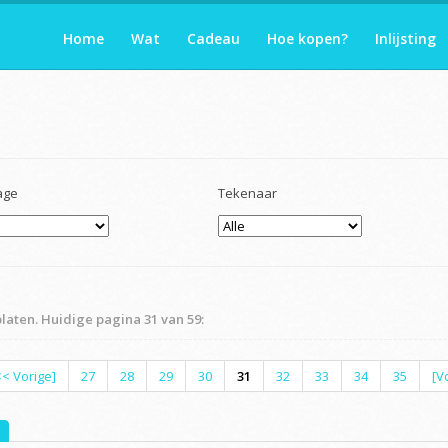
Home
Wat
Cadeau
Hoe kopen?
Inlijsting
age
Tekenaar
platen. Huidige pagina 31 van 59:
<< Vorige]
27
28
29
30
31
32
33
34
35
[V