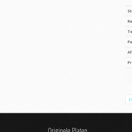
St
Re
Te
Pe
Af
Pr
[
Originele Platen