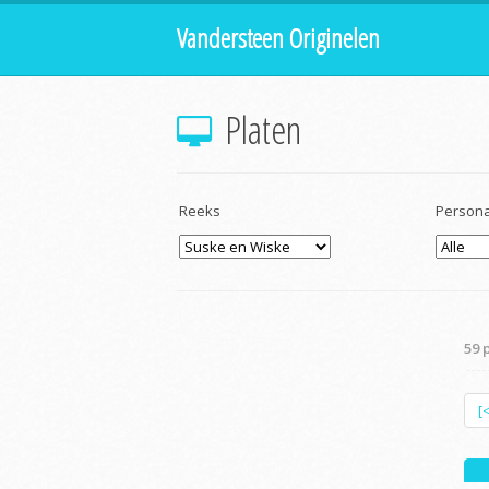
Vandersteen Originelen
Platen
Reeks
Person
59 
[