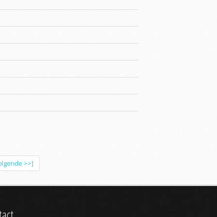
olgende >>]
tact