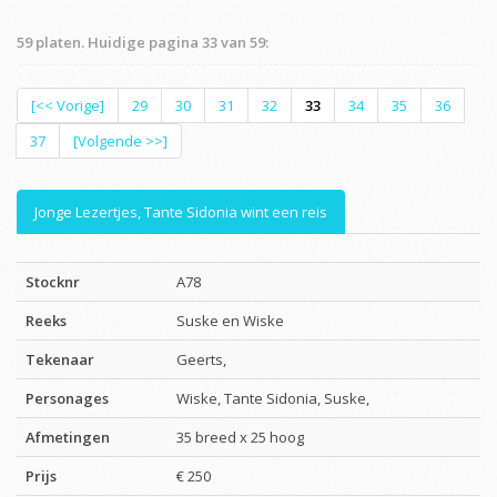
59 platen. Huidige pagina 33 van 59:
[<< Vorige]
29
30
31
32
33
34
35
36
37
[Volgende >>]
Jonge Lezertjes, Tante Sidonia wint een reis
Stocknr
A78
Reeks
Suske en Wiske
Tekenaar
Geerts,
Personages
Wiske, Tante Sidonia, Suske,
Afmetingen
35 breed x 25 hoog
Prijs
€ 250