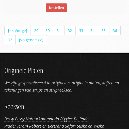
bestellen
[<< Vorige]
29
30
31
32
33
34
35
36
37
[Volgende >>]
Originele Platen
We zijn gespecialiseerd in originelen, originele platen, kaften en
tekeningen van strips en stripreeksen.
Reeksen
Bessy
Bessy Natuurkommando
Biggles
De Rode
Ridder
Jerom
Robert en Bertrand
Safari
Suske en Wiske