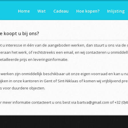
Home
Wat
Cadeau
Hoe kopen?
Inlijsting
e koopt u bij ons?
t u interesse in één van de aangeboden werken, dan stuurt u ons via de
eraan het werk, of rechtstreeks een email, en wij contacteren u onmiddell
etailleerde prijs en leveringsinformatie.
e werken zijn onmiddellijk beschikbaar uit onze eigen voorraad en kan u 
ijken in onze kantoren in Gent of Sint-Niklaas of komen wij vrijblijvend pre
is voor duurdere objecten.
r meer informatie contacteert u ons best via bartva@gmail.com of +32 (0)4