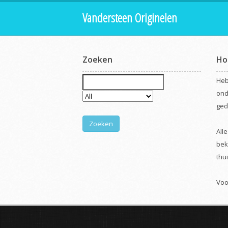
Vandersteen Originelen
Zoeken
Ho
Heb
ond
ged
Zoeken
All
bek
thu
Voo