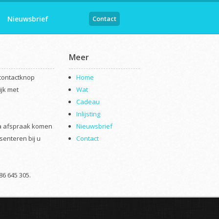
Nieuwsbrief
Contact
Meer
 contactknop
Home
ijk met
Wat
Cadeau
Inlijsting
na afspraak komen
Nieuwsbrief
senteren bij u
Contact
86 645 305.